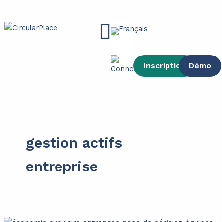
contenu
Aller
principal
au
Main
contenu
Menu
Inscription
Démo
gestion actifs
entreprise