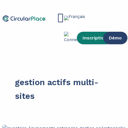
contenu
Aller
principal
au
Main
contenu
Menu
Inscription
Démo
gestion actifs multi-
sites