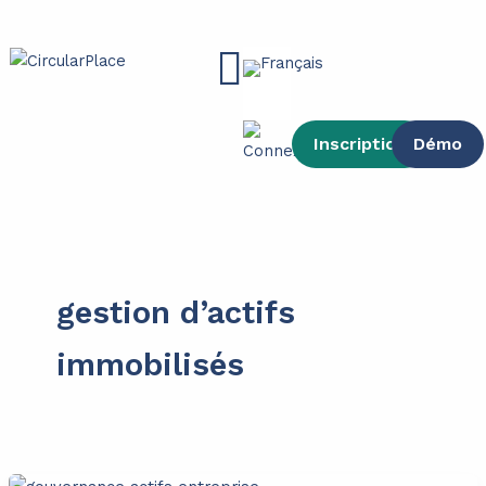
contenu
Aller
principal
au
Main
contenu
Menu
Inscription
Démo
gestion d’actifs
immobilisés