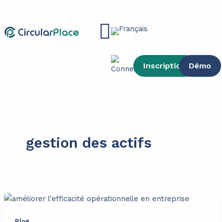
contenu
Aller
principal
au
Main
contenu
Menu
Inscription
Démo
gestion des actifs
Blog