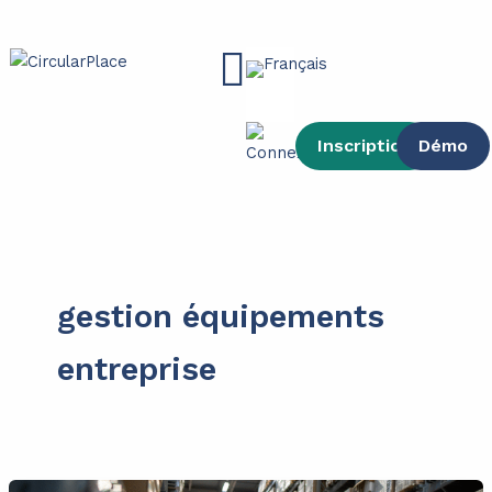
contenu
Aller
principal
au
Main
contenu
Menu
Inscription
Démo
gestion équipements
entreprise