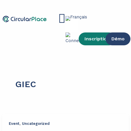
contenu
Aller
principal
au
Main
contenu
Menu
Inscription
Démo
GIEC
,
Event
Uncategorized