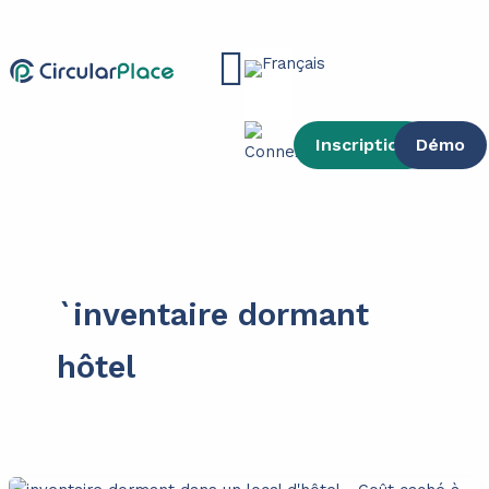
contenu
Aller
principal
au
Main
contenu
Menu
Inscription
Démo
`inventaire dormant
hôtel