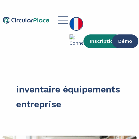
contenu
Aller
principal
au
Main
contenu
Menu
Inscription
Démo
inventaire équipements
entreprise