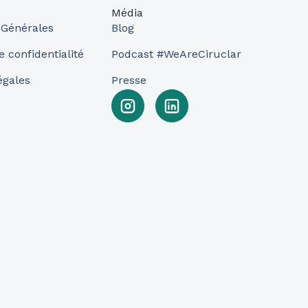
Média
 Générales
Blog
e confidentialité
Podcast #WeAreCiruclar
égales
Presse