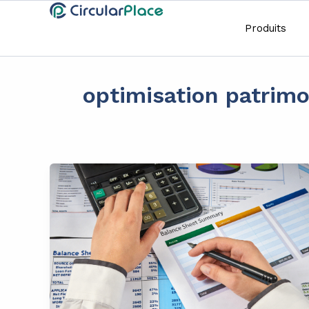
Aller
principal
au
Produits
contenu
optimisation patrimo