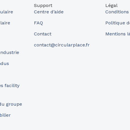
Support
Légal
ulaire
Centre d’aide
Conditions
laire
FAQ
Politique d
Contact
Mentions l
contact@circularplace.fr
industrie
ndus
 facility
 du groupe
ilier