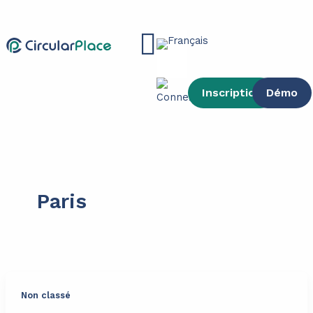
contenu
Aller
principal
au
Main
contenu
Menu
Inscription
Démo
Paris
Non classé