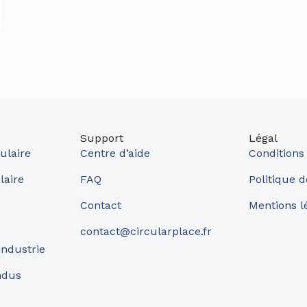
Support
Légal
ulaire
Centre d’aide
Conditions
laire
FAQ
Politique d
Contact
Mentions l
contact@circularplace.fr
industrie
ndus