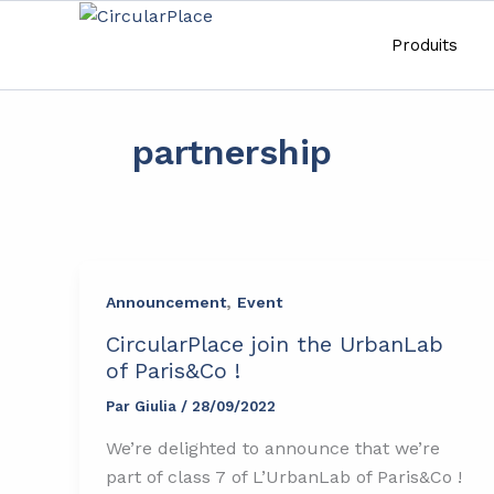
Aller
principal
au
Produits
contenu
partnership
,
Announcement
Event
CircularPlace join the UrbanLab
of Paris&Co !
Par
Giulia
/
28/09/2022
We’re delighted to announce that we’re
part of class 7 of L’UrbanLab of Paris&Co !