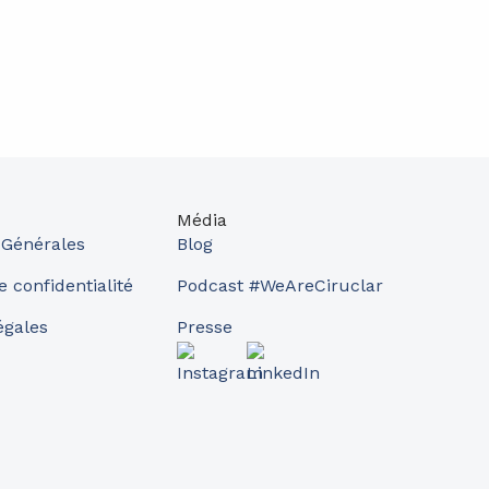
Média
 Générales
Blog
e confidentialité
Podcast #WeAreCiruclar
égales
Presse