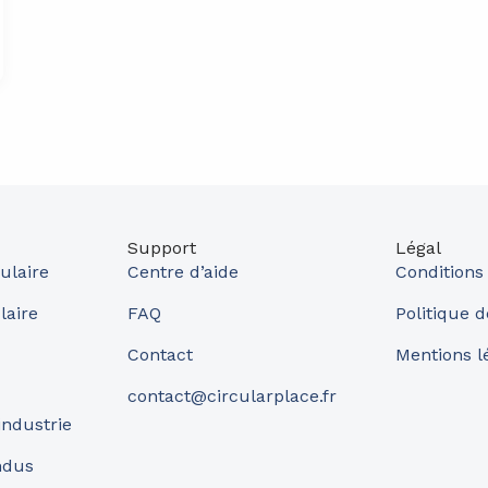
Support
Légal
ulaire
Centre d’aide
Conditions
laire
FAQ
Politique d
Contact
Mentions l
contact@circularplace.fr
industrie
ndus