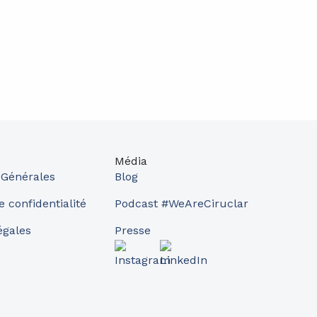
Média
 Générales
Blog
e confidentialité
Podcast #WeAreCiruclar
égales
Presse