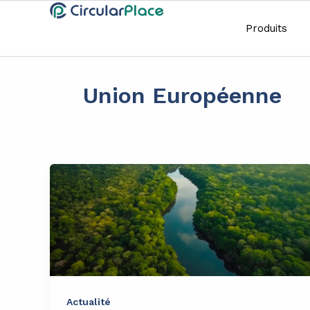
Aller
principal
au
Produits
contenu
Union Européenne
Actualité