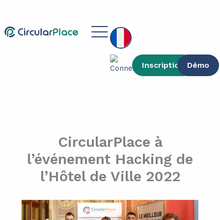
contenu
Aller
principal
au
Main
contenu
Menu
Inscription
Démo
CircularPlace à
l’événement Hacking de
l’Hôtel de Ville 2022