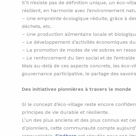
S’il n’existe pas de définition unique, un éco-v
résilient, en harmonie avec l’environnement natu
– Une empreinte écologique réduite, grâce à des 
déchets, etc.
– Une production alimentaire locale et biologiq
– Le développement d’activités économiques durab
– La promotion de modes de vie sobres en ressou
– Le renforcement du lien social et de l’entrai
Mais au-delà de ces aspects concrets, les éco-vi
gouvernance participative, le partage des savoirs
Des initiatives pionnières à travers le monde
Si le concept d’éco-village reste encore confiden
principes de vie durable et résiliente.
L’un des plus anciens et des plus connus est cer
d’pionniers, cette communauté compte aujourd’hu
renouvelable,
Findhorn
est réputée pour son imme