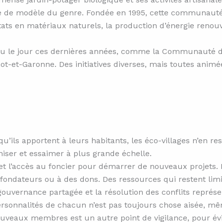
ure de modèle du genre. Fondée en 1995, cette communauté
tats en matériaux naturels, la production d’énergie renouve
u le jour ces dernières années, comme la Communauté du M
ot-et-Garonne. Des initiatives diverses, mais toutes ani
u’ils apportent à leurs habitants, les éco-villages n’en res
iser et essaimer à plus grande échelle.
et l’accès au foncier pour démarrer de nouveaux projets. L
 fondateurs ou à des dons. Des ressources qui restent lim
 gouvernance partagée et la résolution des conflits représ
ersonnalités de chacun n’est pas toujours chose aisée, m
 nouveaux membres est un autre point de vigilance, pour év