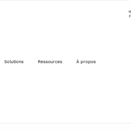
ages : un mode de vie durable
Solutions
Ressources
À propos
uxquels notre monde est confronté, une partie de la popu
dans cette optique que le concept d’éco-village a émergé, 
sociaux vertueux.
és pionnières préfigurent peut-être les modes d’habiter
e vision d’un monde plus respectueux de l’environnement e