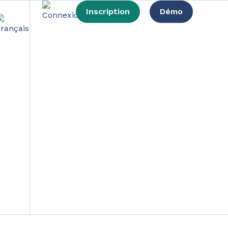
Inscription
Démo
 et résilient
lation aspire à réinventer son mode de vie pour
proposant un modèle de société alternative basé
 et de consommer de demain. Tour d’horizon de
t des liens humains.