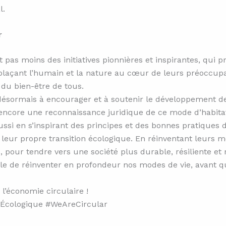
l.
r
t pas moins des initiatives pionnières et inspirantes, qui 
eplaçant l’humain et la nature au cœur de leurs préoccupat
 du bien-être de tous.
sormais à encourager et à soutenir le développement des é
 encore une reconnaissance juridique de ce mode d’habita
aussi en s’inspirant des principes et des bonnes pratiqu
cer leur propre transition écologique. En réinventant leur
, pour tendre vers une société plus durable, résiliente e
le de réinventer en profondeur nos modes de vie, avant qu’
 l’économie circulaire !
onÉcologique #WeAreCircular