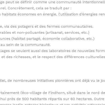
illage peut se définir comme une communauté intentionnell
rel. Concrètement, cela se traduit par :
habitats économes en énergie, l’utilisation d’énergies ren
ue, via des potagers et des fermes communautaires.
les et non-polluantes (artisanat, services, etc.)
rces (habitat partagé, économie collaborative, etc.)
de au sein de la communauté.
llages se veulent aussi des laboratoires de nouvelles forme
 et des richesses, et le respect des différences culturelles
tiel, de nombreuses initiatives pionnières ont déjà vu le 
tainement l’éco-village de Findhorn, situé dans le nord d
i près de 500 habitants répartis sur 60 hectares. Outre s
nse jardin-potager biologique et ses activités artisanale