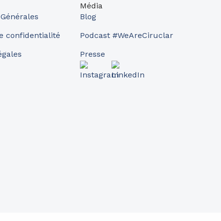
Média
 Générales
Blog
e confidentialité
Podcast #WeAreCiruclar
égales
Presse