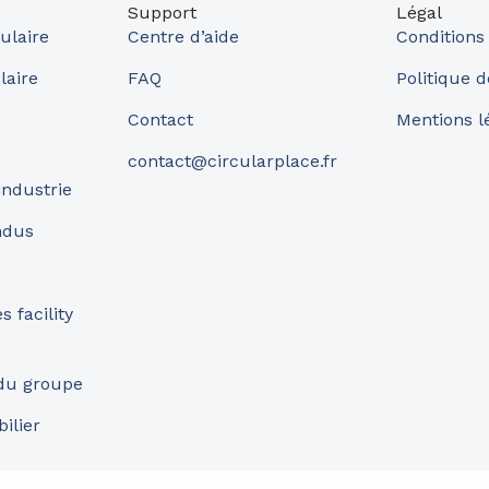
Support
Légal
ulaire
Centre d’aide
Conditions
laire
FAQ
Politique d
Contact
Mentions l
contact@circularplace.fr
industrie
ndus
 facility
 du groupe
ilier