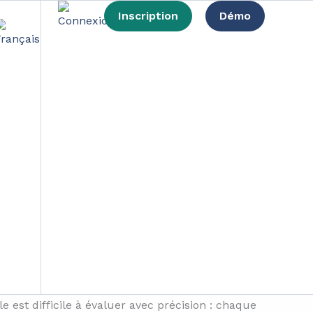
Inscription
Démo
rise nécessaire ?
e gaz à effet de serre proviennent de
abilité doit être au cœur de leur stratégie
, et
ions
sociales, environnementales
et
est difficile à évaluer avec précision : chaque