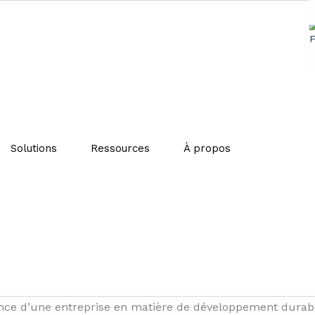
able : une stratégie d’entrep
Solutions
Ressources
À propos
s report
» rédigé en 2017,
71 % de toutes les émissions d
’hui les entreprises commencent à comprendre que
la dur
’environnement.
valuant la
performance d’une entreprise
sur les dimens
nce d’une entreprise en matière de développement durable 