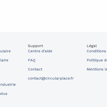
Support
Légal
ulaire
Centre d’aide
Conditions
laire
FAQ
Politique d
Contact
Mentions l
contact@circularplace.fr
industrie
ndus