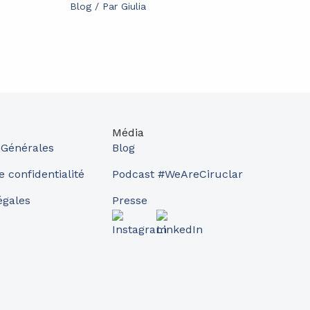
Blog
/ Par
Giulia
Média
 Générales
Blog
e confidentialité
Podcast #WeAreCiruclar
égales
Presse