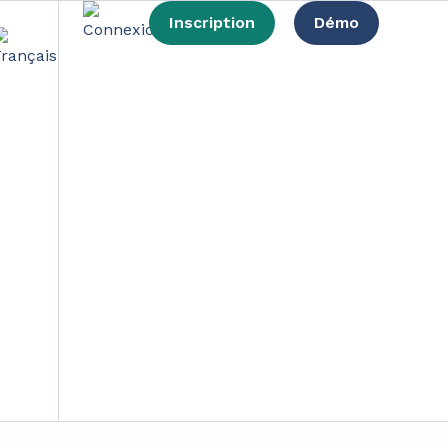
Inscription
Démo
oll das Bewusstsein dafür schärfen, wie wichtig
tlichen Aspekt des Umweltschutzes hervorheben:
ourcennutzung zu optimieren, indem die
Kreislaufpraktiken können wir nicht nur unsere
wirtschaftliche Wettbewerbsfähigkeit stärken.