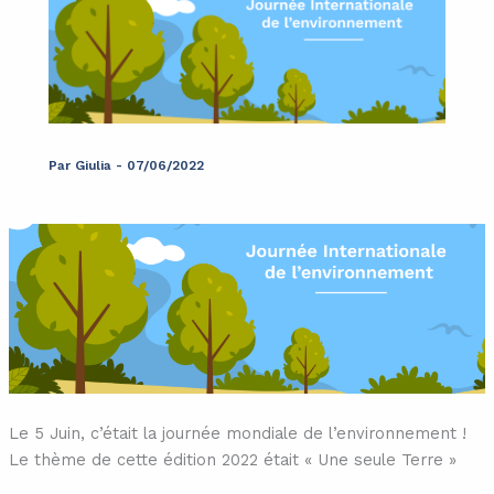
Par
Giulia
-
07/06/2022
Le 5 Juin, c’était la journée mondiale de l’environnement !
Le thème de cette édition 2022 était « Une seule Terre »