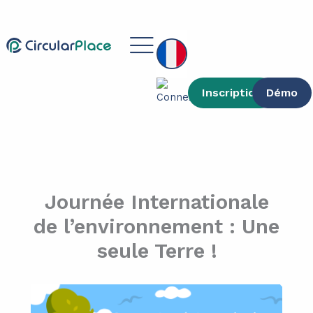
contenu
Aller
principal
au
Main
contenu
Menu
Inscription
Démo
Journée Internationale
de l’environnement : Une
seule Terre !