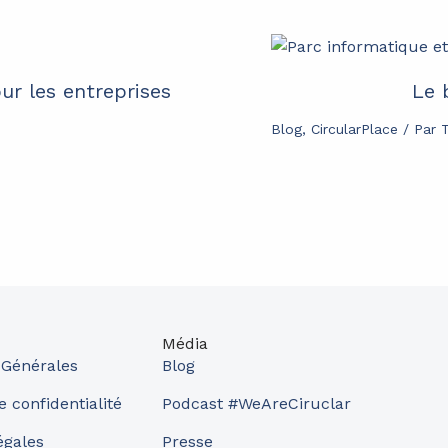
our les entreprises
Le 
Blog
,
CircularPlace
/ Par
Média
 Générales
Blog
e confidentialité
Podcast #WeAreCiruclar
égales
Presse