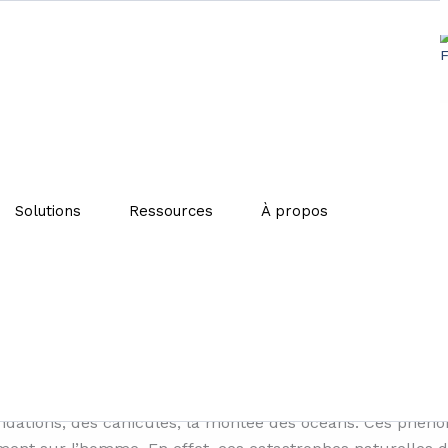
mesures pour lutter contre l
climatique
Solutions
Ressources
À propos
se en place de mesures pour lutter contre le réchauffemen
ars dernier, au rythme actuel,
le réchauffement climatiqu
sions de gaz à effet de serre. Le changement climatiqu
nondations, des canicules, la montée des océans. Ces ph