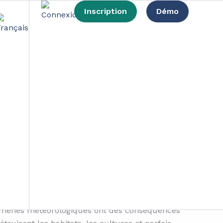
Inscription
Démo
e réchauffement
t climatique et la pollution plastique.
e pourrait dépasser les 1.5°C d’ici 2035
. Le
e est à l’origine de nombreux phénomènes
énomènes météorologiques ont des conséquences