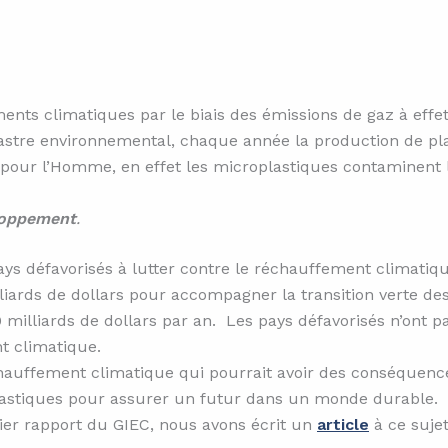
nts climatiques par le biais des émissions de gaz à effet 
ésastre environnemental, chaque année la production de p
our l’Homme, en effet les microplastiques contaminent l’ai
eloppement
.
s défavorisés à lutter contre le réchauffement climatique
liards de dollars pour accompagner la transition verte des 
0 milliards de dollars par an. Les pays défavorisés n’ont
t climatique.
échauffement climatique qui pourrait avoir des conséquenc
astiques pour assurer un futur dans un monde durable.
ier rapport du GIEC, nous avons écrit un
article
à ce sujet