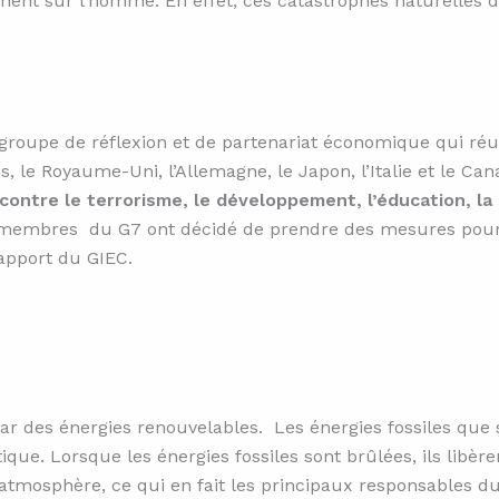
ment sur l’homme. En effet, ces catastrophes naturelles dét
 groupe de réflexion et de partenariat économique qui réu
s, le Royaume-Uni, l’Allemagne, le Japon, l’Italie et le Ca
e contre le terrorisme, le développement, l’éducation, 
membres du G7 ont décidé de prendre des mesures pour l
rapport du GIEC.
ar des énergies renouvelables. Les énergies fossiles que so
ue. Lorsque les énergies fossiles sont brûlées, ils libère
e atmosphère, ce qui en fait les principaux responsables