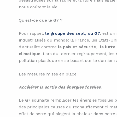
désastreuses sur la faune et la flore mais égale
nous coûtent la vie.
Qu’est-ce que le G7 ?
Pour rappel,
le groupe des sept, ou G7
, est un
industrialisés du monde: la France, les Etats-Uni
d’actualité comme
la paix et sécurité, la lutt
climatique.
Lors du dernier regroupement, les 
pollution plastique en se basant sur le dernier 
Les mesures mises en place
Accélérer la sortie des énergies fossiles
.
Le G7 souhaite remplacer les énergies fossiles p
des principales causes du réchauffement climatiq
effet de serre qui piègent la chaleur dans notr