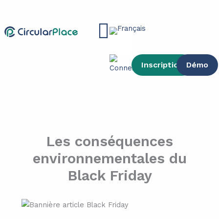
contenu
Aller
principal
au
Main
contenu
Menu
Inscription
Démo
Les conséquences
environnementales du
Black Friday