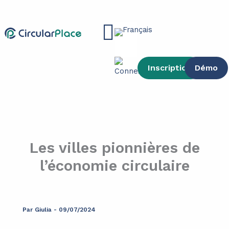
contenu
Aller
principal
au
Main
contenu
Menu
Inscription
Démo
Les villes pionnières de
l’économie circulaire
Par
Giulia
-
09/07/2024