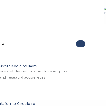
s 2025 : l’impact sur l’économ
its
conomie circulaire
rketplace circulaire
nant potentiel pour l’économie circulaire en France. Avec
ndez et donnez vos produits au plus
ises et encourager des modes de production plus responsa
and réseau d’acquéreurs.
la transition écologique.
opéenne
ateforme Circulaire