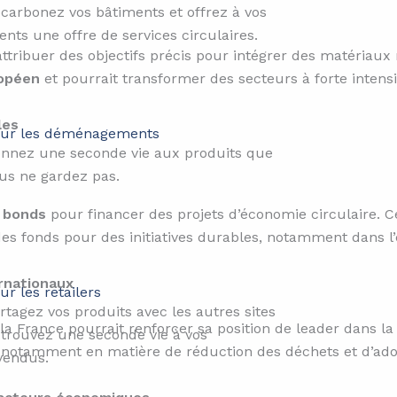
carbonez vos bâtiments et offrez à vos
ients une offre de services circulaires.
 attribuer des objectifs précis pour intégrer des matériau
opéen
et pourrait transformer des secteurs à forte intens
les
ur les déménagements
nnez une seconde vie aux produits que
us ne gardez pas.
 bonds
pour financer des projets d’économie circulaire. C
 des fonds pour des initiatives durables, notamment dans l’
ernationaux
ur les retailers​
rtagez vos produits avec les autres sites
a France pourrait renforcer sa position de leader dans la 
 trouvez une seconde vie à vos
29, notamment en matière de réduction des déchets et d’ado
vendus.