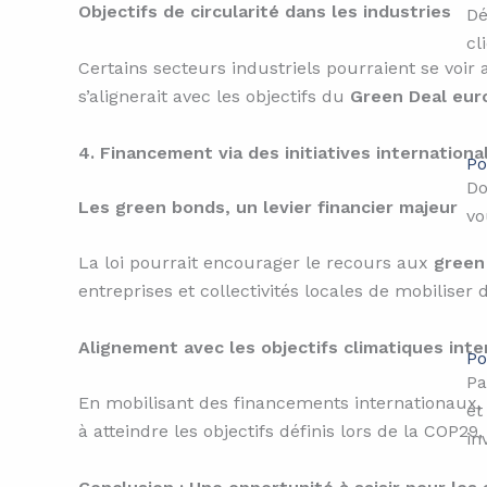
Objectifs de circularité dans les industries
Dé
cl
Certains secteurs industriels pourraient se voir
s’alignerait avec les objectifs du
Green Deal eur
4. Financement via des initiatives internationa
Po
Do
Les green bonds, un levier financier majeur
vo
La loi pourrait encourager le recours aux
green
entreprises et collectivités locales de mobiliser
Alignement avec les objectifs climatiques int
Po
Pa
En mobilisant des financements internationaux, l
et
à atteindre les objectifs définis lors de la COP
in