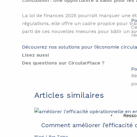
Conclusion : Une opportunité à saisir pour le
La loi de finances 2025 pourrait marquer une éta
Po
régulations, elle offre un cadre propice pour tra
Ce
parti de ces nouvelles mesures pour bâtir un av
ré
Découvrez nos solutions pour l’économie circula
Lisez aussi
Des questions sur CircularPlace ?
Po
Ré
po
Articles similaires
Resso
Comment améliorer l’efficacité o
Blog
/ Par
Tajna