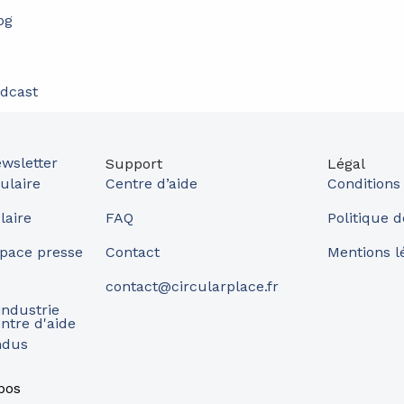
og
dcast
wsletter
Support
Légal
ulaire
Centre d’aide
Conditions
laire
FAQ
Politique d
pace presse
Contact
Mentions l
contact@circularplace.fr
industrie
ntre d'aide
ndus
pos