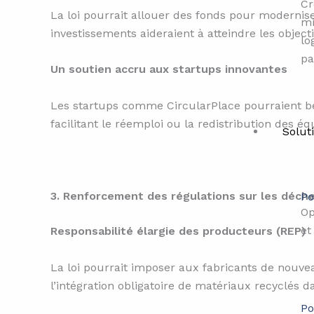
Cr
La loi pourrait allouer des fonds pour modernise
mi
investissements aideraient à atteindre les objec
lo
pa
Un soutien accru aux startups innovantes
Les startups comme CircularPlace pourraient bé
facilitant le réemploi ou la redistribution des é
Solut
3. Renforcement des régulations sur les déch
Po
Op
et
Responsabilité élargie des producteurs (REP)
La loi pourrait imposer aux fabricants de nouvea
l’intégration obligatoire de matériaux recyclés 
Po