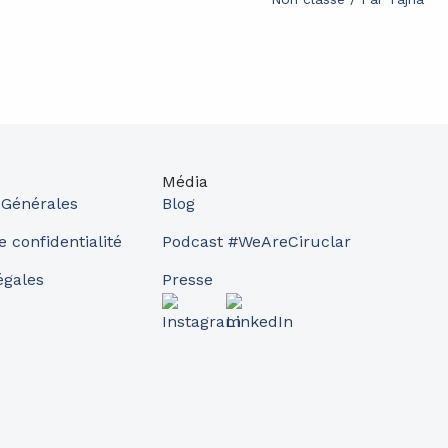
Média
 Générales
Blog
e confidentialité
Podcast #WeAreCiruclar
égales
Presse