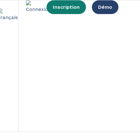
Inscription
Démo
ie circulaire ?
 des mesures axées sur la durabilité, elle
bles. Découvrons comment cette loi pourrait