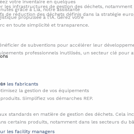
éez votre inventaire en quelques
r les infrastructures de gestion des déchets, notamment p
nutes grâce à Lia, notre assistante
tifs de réduction des déchets définis dans la stratégie eu
gistique propulsée à l’IA. Gérez votre
rc en toute simplicité et transparence.
néficier de subventions pour accélérer leur développemen
quipements professionnels inutilisés, un secteur clé pour at
ions
ets
ur les fabricants
timisez la gestion de vos équipements
 produits. Simplifiez vos démarches REP.
ux standards en matière de gestion des déchets. Cela incl
dans certains produits, notamment dans les secteurs du bât
ur les facility managers