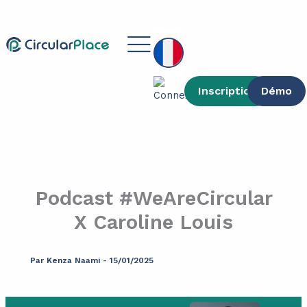
contenu
Aller
principal
au
Main
contenu
Menu
Inscription
Démo
Podcast #WeAreCircular
X Caroline Louis
Par
Kenza Naami
-
15/01/2025