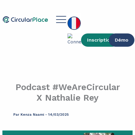
contenu
Aller
principal
au
Main
contenu
Menu
Inscription
Démo
Podcast #WeAreCircular
X Nathalie Rey
Par
Kenza Naami
-
14/03/2025