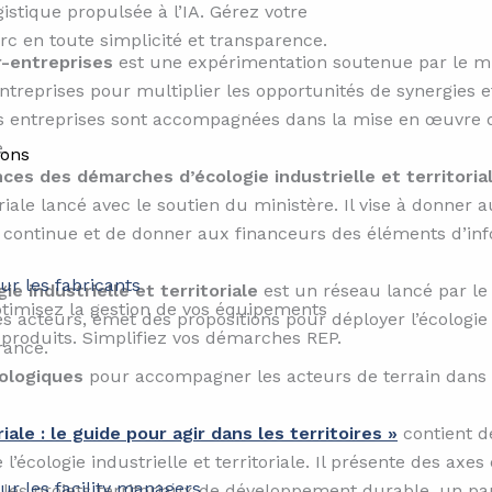
gistique propulsée à l’IA. Gérez votre
rc en toute simplicité et transparence.
r-entreprises
est une expérimentation soutenue par le mi
d’entreprises pour multiplier les opportunités de synergie
es entreprises sont accompagnées dans la mise en œuvre d
.
ions
ces des démarches d’écologie industrielle et territoria
riale lancé avec le soutien du ministère. Il vise à donner 
 continue et de donner aux financeurs des éléments d’inf
ur les fabricants
ie industrielle et territoriale
est un réseau lancé par le
timisez la gestion de vos équipements
 acteurs, émet des propositions pour déployer l’écologie in
 produits. Simplifiez vos démarches REP.
rance.
ologiques
pour accompagner les acteurs de terrain dans 
iale : le guide pour agir dans les territoires »
contient d
e l’écologie industrielle et territoriale. Il présente des ax
ur les facility managers
 les projets territoriaux de développement durable, un p