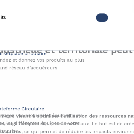
its
chets et optimiser les resso
dustrielle et territoriale peu
rketplace circulaire
ndez et donnez vos produits au plus
and réseau d’acquéreurs.
ateforme Circulaire
rtagez vos produits et équipements
ique visant à optimiser l’utilisation des ressources na
ec les différentes équipes de votre
 recyclage des produits et des matériaux. Le but est de cré
treprise.
es autres
, ce qui permet de réduire les impacts environ