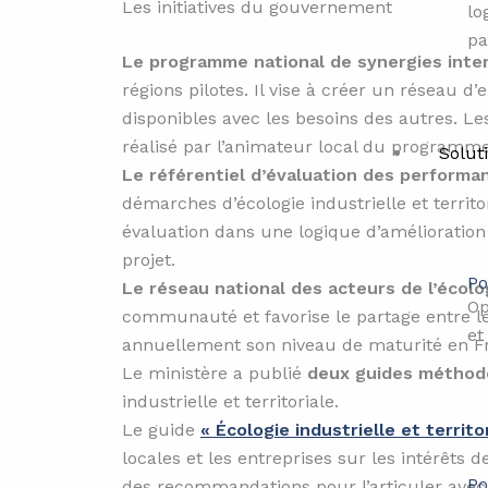
Les initiatives du gouvernement
lo
pa
Le programme national de synergies inte
régions pilotes. Il vise à créer un réseau 
disponibles avec les besoins des autres. L
réalisé par l’animateur local du programme
Solut
Le référentiel d’évaluation des performan
démarches d’écologie industrielle et territo
évaluation dans une logique d’amélioration
projet.
Po
Le réseau national des acteurs de l’écolog
Op
communauté et favorise le partage entre les
et
annuellement son niveau de maturité en F
Le ministère a publié
deux guides méthod
industrielle et territoriale.
Le guide
« Écologie industrielle et territor
locales et les entreprises sur les intérêts d
Po
des recommandations pour l’articuler avec