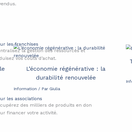
vendus.
ur les franchises
ntralisez la gestion des ressources et
duisez vos coûts d’achat.
le
L’économie régénérative : la
durabilité renouvelée
In
Information
/ Par
Giulia
ur les associations
cupérez des milliers de produits en don
ur financer votre activité.