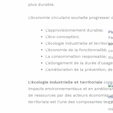
plus durable.
L’économie circulaire souhaite progresser
L’approvisionnement durable;
Pl
L’éco-conception;
Pa
L’écologie industrielle et territorial
av
L’économie de la fonctionnalité;
co
La consommation responsable;
du
L’allongement de la durée d’usage
L’amélioration de la prévention, de
L’écologie industrielle et territoriale
consi
impacts environnementaux et en améliorant l
de ressources par des acteurs économiques d
In
territoriale est l’une des composantes territ
Cr
mi