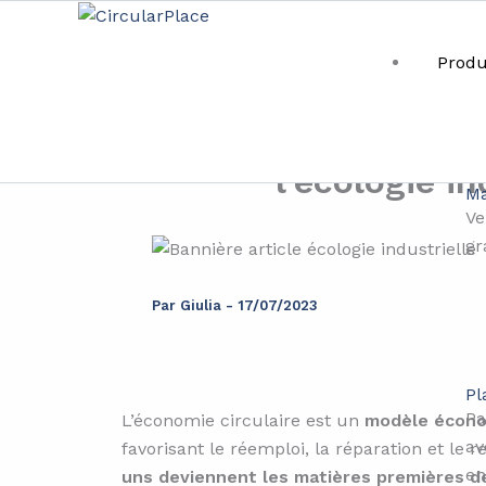
Aller
Aller au contenu principal
au
Produ
contenu
Réduire les dé
l’écologie in
Ma
Ve
gr
Par
Giulia
-
17/07/2023
Pl
Pa
L’économie circulaire est un
modèle économ
av
favorisant le réemploi, la réparation et le
en
uns deviennent les matières premières d