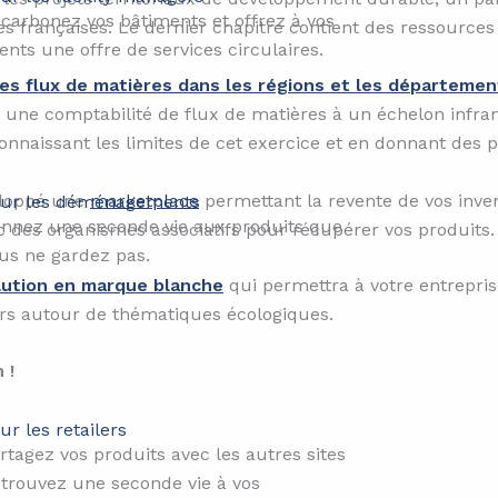
carbonez vos bâtiments et offrez à vos
ves françaises. Le dernier chapitre contient des ressources 
ients une offre de services circulaires.
es flux de matières dans les régions et les départemen
une comptabilité de flux de matières à un échelon infrana
connaissant les limites de cet exercice et en donnant des p
eloppé une
marketplace
permettant la revente de vos inve
ur les déménagements
nnez une seconde vie aux produits que
c des organismes associatifs pour récupérer vos produits.
us ne gardez pas.
lution en marque blanche
qui permettra à votre entrepris
rs autour de thématiques écologiques.
 !
ur les retailers​
rtagez vos produits avec les autres sites
 trouvez une seconde vie à vos