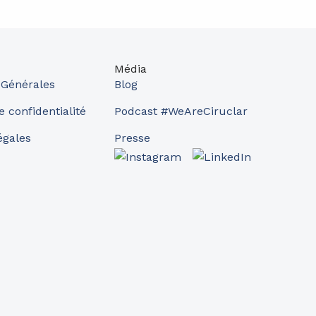
Média
 Générales
Blog
e confidentialité
Podcast #WeAreCiruclar
égales
Presse