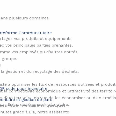
 dans plusieurs domaines
ateforme Communautaire​​
rtagez vos produits et équipements
e;
ec vos principales parties prenantes,
mme vos employés ou d’autres entités
 groupe.
;
 la gestion et du recyclage des déchets;
ste à optimiser les flux de ressources utilisées et produites
a compétitivité économique et l’attractivité des territoi
’un territoire, en vue de les économiser ou d’en améliorer
ventaire et gestion de parc
orialisées de l’économie circulaire.
éez votre inventaire en quelques
nutes grâce à Lia, notre assistante