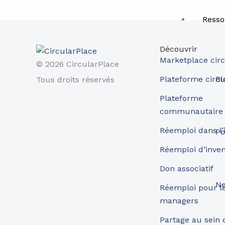
Resso
Découvrir
Marketplace circ
© 2026 CircularPlace
Bl
Plateforme circu
Tous droits réservés
Plateforme
communautaire
Réemploi dans l’
Po
Réemploi d’inve
Don associatif
Ne
Réemploi pour les
managers
Partage au sein