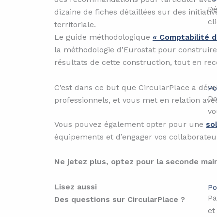
Dé
dizaine de fiches détaillées sur des initiati
cl
territoriale.
Le guide méthodologique
« Comptabilité d
la méthodologie d’Eurostat pour construire 
résultats de cette construction, tout en re
C’est dans ce but que CircularPlace a dév
Po
Do
professionnels, et vous met en relation ave
vo
Vous pouvez également opter pour une
so
équipements et d’engager vos collaborateu
Ne jetez plus, optez pour la seconde main
Lisez aussi
Po
Pa
Des questions sur CircularPlace ?
et