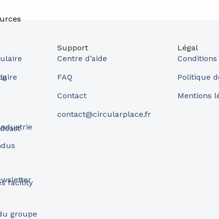
urces
Support
Légal
ulaire
Centre d’aide
Conditions
og
laire
FAQ
Politique d
Contact
Mentions l
contact@circularplace.fr
industrie
dcast
ndus
wsletter
 facility
 du groupe