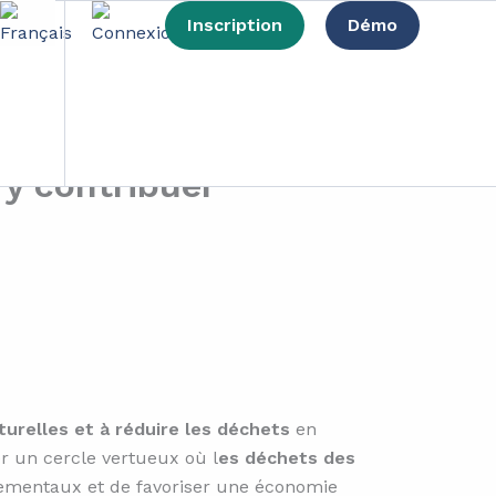
Inscription
Démo
urces : comment
t y contribuer
turelles et à réduire les déchets
en
er un cercle vertueux où l
es déchets des
nementaux et de favoriser une économie