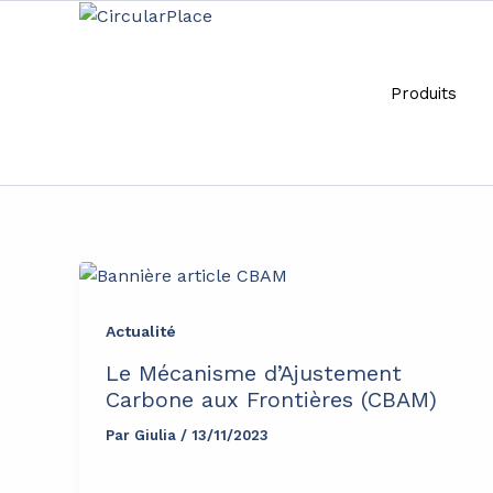
Aller
principal
au
contenu
Produits
commission Europé
Actualité
Le Mécanisme d’Ajustement
Carbone aux Frontières (CBAM)
Par
Giulia
/
13/11/2023