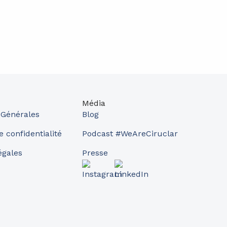
Média
 Générales
Blog
e confidentialité
Podcast #WeAreCiruclar
égales
Presse