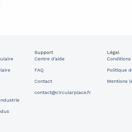
Support
Légal
ulaire
Centre d’aide
Conditions
laire
FAQ
Politique d
Contact
Mentions l
contact@circularplace.fr
industrie
ndus