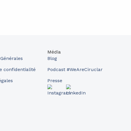
Média
 Générales
Blog
e confidentialité
Podcast #WeAreCiruclar
égales
Presse