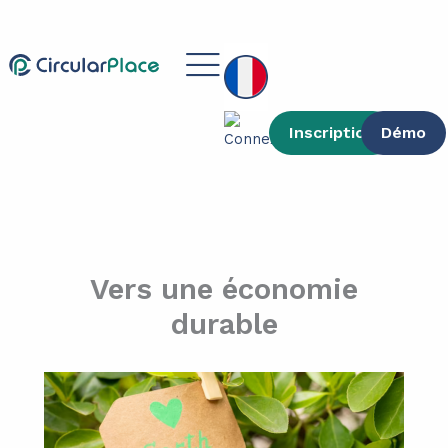
contenu
Aller
principal
au
Main
contenu
Menu
Inscription
Démo
Vers une économie
durable