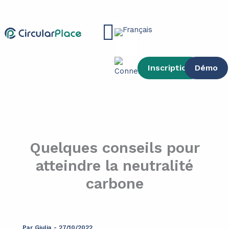
contenu
Aller
principal
au
Main
contenu
Menu
Inscription
Démo
Quelques conseils pour
atteindre la neutralité
carbone
Par
Giulia
-
27/10/2022