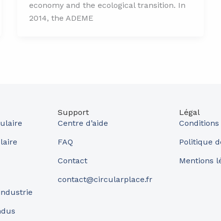
economy and the ecological transition. In
2014, the ADEME
Support
Légal
ulaire
Centre d’aide
Conditions
laire
FAQ
Politique d
Contact
Mentions l
contact@circularplace.fr
industrie
ndus