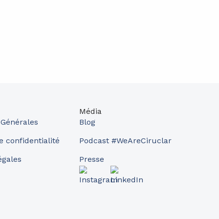
Média
 Générales
Blog
e confidentialité
Podcast #WeAreCiruclar
égales
Presse