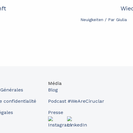
nft
Wied
Neuigkeiten
/ Par
Giulia
Média
 Générales
Blog
e confidentialité
Podcast #WeAreCiruclar
égales
Presse