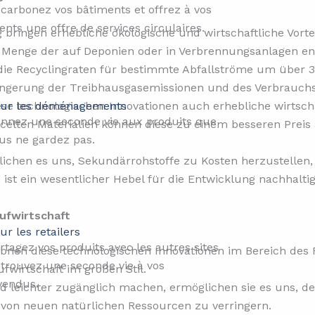
carbonez vos bâtiments et offrez à vos
ients une offre de services circulaires.
 bringen erhebliche ökologische und wirtschaftliche Vorte
 Menge der auf Deponien oder in Verbrennungsanlagen ents
die Recyclingraten für bestimmte Abfallströme um über 30
erringerung der Treibhausgasemissionen und des Verbrauch
ur les déménagements
 technologischen Innovationen auch erhebliche wirtschaft
nnez une seconde vie aux produits que
ycelten Materialien können diese zu einem besseren Prei
us ne gardez pas.
chen es uns, Sekundärrohstoffe zu Kosten herzustellen, 
ie ist ein wesentlicher Hebel für die Entwicklung nachhalt
ufwirtschaft
ur les retailers​
rtagez vos produits avec les autres sites
bnen diese technologischen Innovationen im Bereich des 
 trouvez une seconde vie à vos
fwirtschaft im großen Stil.
vendus.
und leichter zugänglich machen, ermöglichen sie es uns, 
 von neuen natürlichen Ressourcen zu verringern.