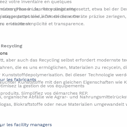
éez votre inventaire en quelques
nutes grâce à Lia, notre assistante
nderen Phasen des Recyclings eingesetzt, etwa bei der D
gistique propulsée à l’IA. Gérez votre
n ausgestattet sind, können diese Geräte präzise zerleg
rc en toute simplicité et transparence.
zu erleichtern.
 Recycling
ions
itt, aber auch das Recycling selbst erfordert modernste te
fahren, die es uns ermöglichen, Materialien zu recyceln, 
r Kunststoffdepolymerisation. Bei dieser Technologie we
ur les fabricants
auchter Kunststoffe mit den gleichen Eigenschaften wie K
timisez la gestion de vos équipements
 produits. Simplifiez vos démarches REP.
b, organische Abfälle wie Agrar- und Nahrungsmittelrüc
Biogas, Biokraftstoffe oder neue Materialien umgewandel
ur les facility managers
e