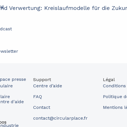
og
nd Verwertung: Kreislaufmodelle für die Zuku
dcast
wsletter
pace presse
Support
Légal
ulaire
Centre d’aide
Conditions
laire
FAQ
Politique d
ntre d'aide
Contact
Mentions l
contact@circularplace.fr
pos
industrie