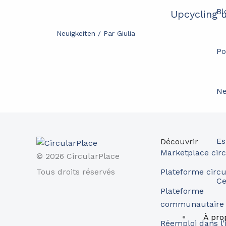
Bl
Upcycling u
Neuigkeiten
/ Par
Giulia
Po
Ne
Es
Découvrir
Marketplace circ
© 2026 CircularPlace
Tous droits réservés
Plateforme circu
Ce
Plateforme
communautaire
À pro
Réemploi dans l’