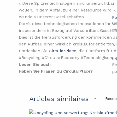
« Diese Spitzentechnologien sind unverzichtbar
wollen, in dem Abfall zu einer Ressource wird »,
Wandels unserer Gesellschaften.
Po
Ce
Damit diese technologischen Innovationen ihr v
ré
insbesondere in Bezug auf Vorschriften, Geschä
Dies ist die Herausforderung der kommenden Jah
den Aufbau einer wirklich kreislauforientierten
Entdecken Sie
CircularPlace
, die Plattform für
#Recycling #CircularEconomy #TechnologischeI
Po
Lesen Sie auch
Ré
Haben Sie Fragen zu CircularPlace?
po
Articles similaires
Resso