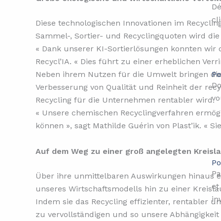
Dé
cl
Diese technologischen Innovationen im Recycling
Sammel-, Sortier- und Recyclingquoten wird die
« Dank unserer KI-Sortierlösungen konnten wir 
Recycl’IA. « Dies führt zu einer erheblichen V
Po
Neben ihrem Nutzen für die Umwelt bringen diese
Do
Verbesserung von Qualität und Reinheit der rec
vo
Recycling für die Unternehmen rentabler wird.
« Unsere chemischen Recyclingverfahren ermögli
können », sagt Mathilde Guérin von Plast’ik. « S
Auf dem Weg zu einer groß angelegten Kreisla
Po
Pa
Über ihre unmittelbaren Auswirkungen hinaus e
et
unseres Wirtschaftsmodells hin zu einer Kreislau
in
Indem sie das Recycling effizienter, rentabler 
zu vervollständigen und so unsere Abhängigkeit