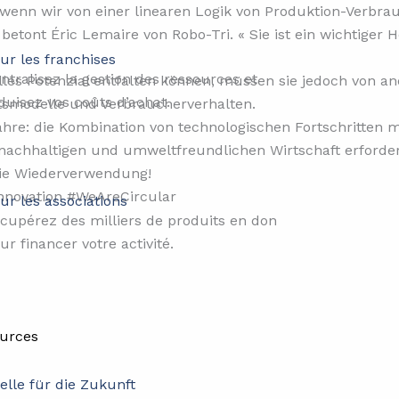
, wenn wir von einer linearen Logik von Produktion-Verbr
 betont Éric Lemaire von Robo-Tri. « Sie ist ein wichtige
ur les franchises
ntralisez la gestion des ressources et
olles Potenzial entfalten können, müssen sie jedoch von 
duisez vos coûts d’achat.
ftsmodelle und Verbraucherverhalten.
re: die Kombination von technologischen Fortschritten mi
, nachhaltigen und umweltfreundlichen Wirtschaft erforder
 die Wiederverwendung!
nnovation #WeAreCircular
ur les associations
cupérez des milliers de produits en don
ur financer votre activité.
urces