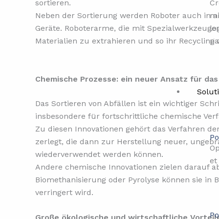
Cr
sortieren.
mi
Neben der Sortierung werden Roboter auch in a
lo
Geräte. Roboterarme, die mit Spezialwerkzeuge
pa
Materialien zu extrahieren und so ihr Recycling 
Chemische Prozesse: ein neuer Ansatz für das
Solut
Das Sortieren von Abfällen ist ein wichtiger Schr
insbesondere für fortschrittliche chemische Ver
Zu diesen Innovationen gehört das Verfahren de
Po
zerlegt, die dann zur Herstellung neuer, ungebr
Op
wiederverwendet werden können.
et
Andere chemische Innovationen zielen darauf a
Biomethanisierung oder Pyrolyse können sie in 
verringert wird.
Po
Große ökologische und wirtschaftliche Vorteil