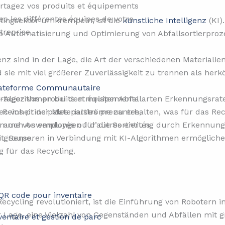
rtagez vos produits et équipements
ec les différentes équipes de votre
clingsektor umkrempeln, ist die
künstliche Intelligenz
(KI)
treprise.
ie Automatisierung und Optimierung von Abfallsortierproze
enz sind in der Lage, die Art der verschiedenen Materialie
d sie mit viel größerer Zuverlässigkeit zu trennen als 
ateforme Communautaire​​
-Algorithmen bei den meisten Abfallarten Erkennungsraten
rtagez vos produits et équipements
ie Reinheit der Materialströme zu erhalten, was für das Re
ec vos principales parties prenantes,
 KI auch Anwendungen für die Sortierung durch Erkennun
mme vos employés ou d’autres entités
keit. Sensoren in Verbindung mit KI-Algorithmen ermöglic
 groupe.
 für das Recycling.
Recycling revolutioniert, ist die Einführung von Robotern 
 Lage, eine Vielzahl von Gegenständen und Abfällen mit g
ventaire et gestion de parc