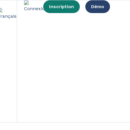
Inscription
Démo
 das Recycling
iner großen Herausforderung für unsere
usforderung zu begegnen und die Sortier-,
blick über die neuesten Fortschritte, die dazu