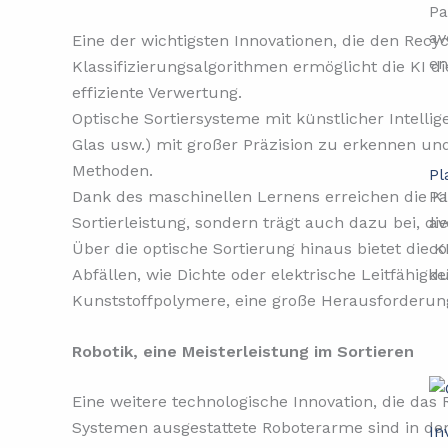
Pa
av
Eine der wichtigsten Innovationen, die den Recy
en
Klassifizierungsalgorithmen ermöglicht die KI d
effiziente Verwertung.
Optische Sortiersysteme mit künstlicher Intellig
Glas usw.) mit großer Präzision zu erkennen un
Methoden.
Pl
Dank des maschinellen Lernens erreichen die KI
Pa
Sortierleistung, sondern trägt auch dazu bei, d
av
Über die optische Sortierung hinaus bietet die
co
Abfällen, wie Dichte oder elektrische Leitfähig
du
Kunststoffpolymere, eine große Herausforderung
Robotik, eine Meisterleistung im Sortieren
Eine weitere technologische Innovation, die das 
Systemen ausgestattete Roboterarme sind in der
In