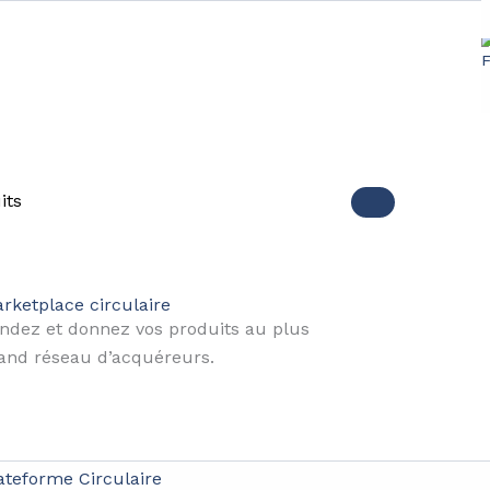
e Innovation revolutioniert
its
rketplace circulaire
e Abfallproduktion zu verringern, ist das Recycling zu e
ndez et donnez vos produits au plus
s zahlreiche technologische Innovationen, um dieser Hera
and réseau d’acquéreurs.
ren.
ttlichen chemischen Verfahren – hier finden Sie einen Über
der recycelten Materialien zu verbessern.
ateforme Circulaire