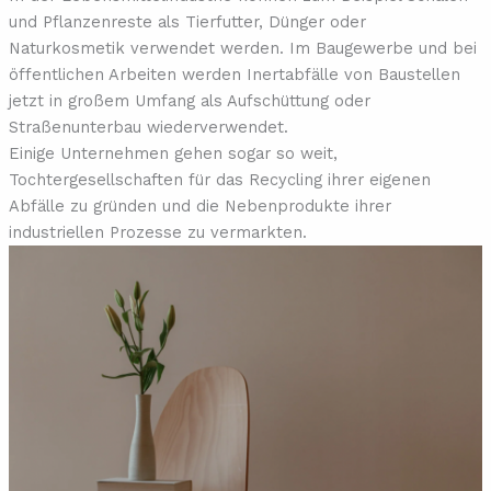
und Pflanzenreste als Tierfutter, Dünger oder
Naturkosmetik verwendet werden. Im Baugewerbe und bei
öffentlichen Arbeiten werden Inertabfälle von Baustellen
jetzt in großem Umfang als Aufschüttung oder
Straßenunterbau wiederverwendet.
Einige Unternehmen gehen sogar so weit,
Tochtergesellschaften für das Recycling ihrer eigenen
Abfälle zu gründen und die Nebenprodukte ihrer
industriellen Prozesse zu vermarkten.