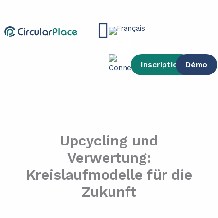
contenu
Aller
principal
au
Main
contenu
Menu
Inscription
Démo
Upcycling und
Verwertung:
Kreislaufmodelle für die
Zukunft