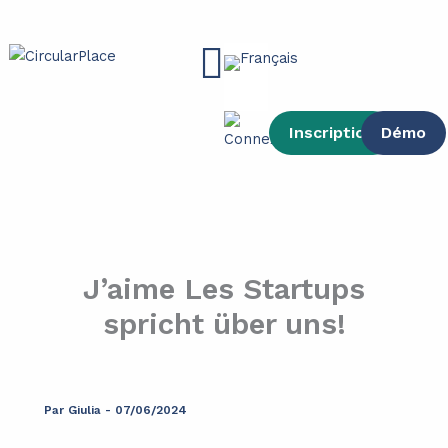
contenu
Aller
principal
au
Main
contenu
Menu
Inscription
Démo
J’aime Les Startups
spricht über uns!
Par
Giulia
-
07/06/2024