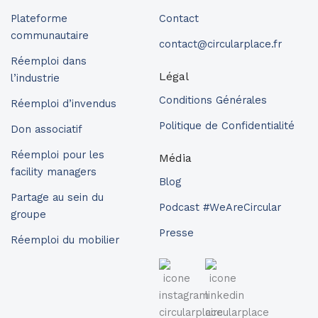
Plateforme
Contact
communautaire
contact@circularplace.fr
Réemploi dans
Légal
l’industrie
Conditions Générales
Réemploi d’invendus
Politique de Confidentialité
Don associatif
Réemploi pour les
Média
facility managers
Blog
Partage au sein du
Podcast #WeAreCircular
groupe
Presse
Réemploi du mobilier