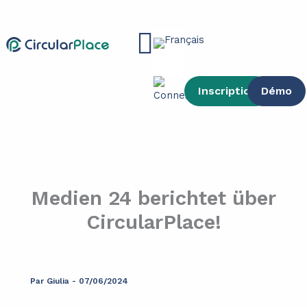
contenu
Aller
principal
au
Main
contenu
Menu
Inscription
Démo
Medien 24 berichtet über
CircularPlace!
Par
Giulia
-
07/06/2024